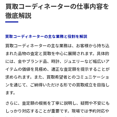
買取現場でのコミュニケーション力の重要
買取コーディネーターの仕事内容を
性
徹底解説
収入や報酬制度から見る買取業界のリアル
買取コーディネーターの収入構造を徹底解
説
買取コーディネーターの主な業務と役割を解説
基本給と成果報酬のバランスについて
買取コーディネーターの主な業務は、お客様から持ち込
買取業界のインセンティブ制度の仕組み
まれた品物の査定と買取を中心に展開されます。具体的
報酬アップに直結する買取スキルとは
には、金やブランド品、時計、ジュエリーなど幅広いア
イテムの価値を見極め、適正な査定額を提示することが
月収・年収の目安と現場のリアルな声
求められます。また、買取希望者とのコミュニケーショ
未経験から始めるなら買取コーディネーターが
ンを通じて、ご納得いただける形での買取成立を目指し
おすすめの理由
ます。
買取コーディネーターが未経験者に人気の
さらに、査定額の根拠を丁寧に説明し、疑問や不安にも
理由
しっかり対応することが重要です。現場では予約対応や
未経験からでも活躍できる買取業界の特徴