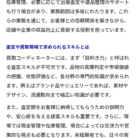
在庫管理、必要に応じて出張査定や遺品整理のサポート
買取現場で身につくスキルと将来性
も行う場合があり、業務範囲は多岐にわたります。これ
キャリアチェンジに有利な買取職の環境
らの業務を通じて、お客様との信頼関係を築きながら、
未経験者が買取で成功するコツを解説
店舗や企業の収益向上に貢献する役割を担っています。
買取の現場で活躍するコーディネーターの魅力
に迫る
査定や買取現場で求められるスキルとは
買取コーディネーターが感じるやりがいと
買取コーディネーターには、まず「目利き力」と呼ばれ
は
る査定スキルが不可欠です。品物の真贋判定や市場価値
買取現場で評価されるプロの目利き力
の把握、状態評価など、各分野の専門的知識が求められ
ます。例えばブランド品やジュエリーであれば、素材や
お客様対応で身につくコミュニケーション
デザイン、流通動向まで幅広い知識が必要です。
術
買取業務を通じて得られる成長実感
また、査定額をお客様に納得してもらうための説明力
現場で重宝される買取コーディネーター像
や、安心感を与える接客スキルも重要です。さらに、現
場では現金管理や在庫管理、場合によっては交渉力や営
インセンティブ制度が特徴の買取業務の実態
業的な視点も必要となります。未経験者でも、日々の実
買取業務のインセンティブ制度を詳しく解