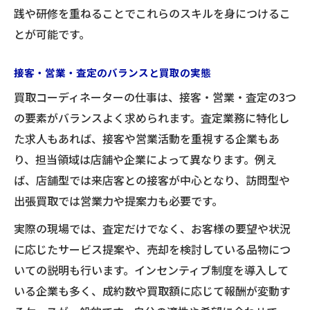
践や研修を重ねることでこれらのスキルを身につけるこ
説
とが可能です。
成果報酬型の買取コーディネーターの働き
方
接客・営業・査定のバランスと買取の実態
インセンティブ支給の条件と評価基準とは
買取コーディネーターの仕事は、接客・営業・査定の3つ
収入アップを実現する買取業務の工夫
の要素がバランスよく求められます。査定業務に特化し
買取現場の実際のインセンティブ事例
た求人もあれば、接客や営業活動を重視する企業もあ
働き方やキャリア選択に役立つ買取職のポイン
り、担当領域は店舗や企業によって異なります。例え
トまとめ
ば、店舗型では来店客との接客が中心となり、訪問型や
出張買取では営業力や提案力も必要です。
買取コーディネーターの働き方の多様性
買取職でキャリアを築くための指針
実際の現場では、査定だけでなく、お客様の要望や状況
未経験からの転職に役立つ買取市場情報
に応じたサービス提案や、売却を検討している品物につ
いての説明も行います。インセンティブ制度を導入して
収入・評価制度から見る買取職の将来性
いる企業も多く、成約数や買取額に応じて報酬が変動す
買取現場で自分に合う働き方を見つける方