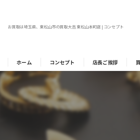
お買取は埼玉県、東松山市の買取大吉 東松山本町店 | コンセプト
ホーム
コンセプト
店長ご挨拶
ブ
金
時
ジ