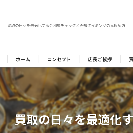
買取の日々を最適化する金相場チェックと売却タイミングの見極め方
ホーム
コンセプト
店長ご挨拶
ブ
金
買取の日々を最適化
時
ジ