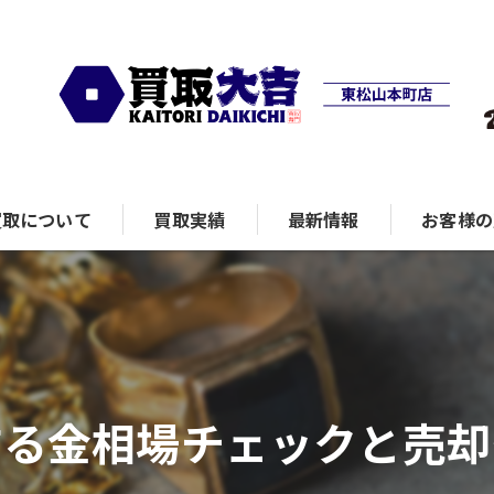
買取について
買取実績
最新情報
お客様の
ランド品
する金相場チェックと売却
計
ュエリー