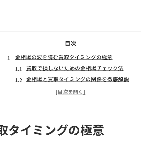
目次
金相場の波を読む買取タイミングの極意
買取で損しないための金相場チェック法
金相場と買取タイミングの関係を徹底解説
買取に最適な時期を見極める実践ポイント
相場の変動パターンと買取売却のコツ
金買取のタイミング選びで意識すべき点
18金買取の日々を有利に進めるコツを解説
取タイミングの極意
18金買取価格の最新動向と押さえ方