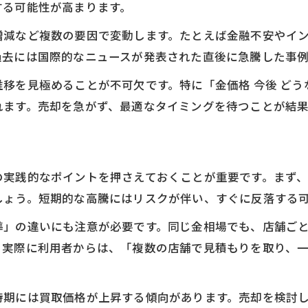
する可能性が高まります。
買取日々の売却判断に役立つ相場動向
増減など複数の要因で変動します。たとえば金融不安やイ
金価格チャートが示す買取の好機とは
過去には国際的なニュースが発表された直後に急騰した事
買取に最適なタイミングをチャートで把握
移を見極めることが不可欠です。特に「金価格 今後 ど
買取の現場で活きる相場チェックの実践知識
れます。売却を急がず、最適なタイミングを待つことが結果
買取現場で役立つ相場確認のポイント
相場を活用した買取価格交渉の実例
買取時に失敗しない相場情報の集め方
の実践的なポイントを押さえておくことが重要です。まず
買取現場での金価格チャートの使い方
お気軽にお問い合わせください
しょう。短期的な高騰にはリスクが伴い、すぐに反落する
相場チェックで安心できる買取流れ
準」の違いにも注意が必要です。同じ金相場でも、店舗ご
過去推移を知れば買取判断がもっと正確に
。実際に利用者からは、「複数の店舗で見積もりを取り、
過去の相場推移を買取判断に活かすコツ
買取価格の過去データ分析が差を生む理由
時期には買取価格が上昇する傾向があります。売却を検討
金価格推移グラフで見抜く売却タイミング