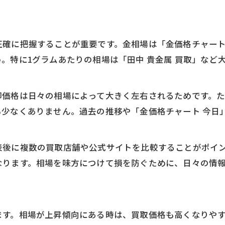
18金の買取で相場差益を生むポイント
買取業者ごとの18金価格の違いとは
18金相場のチェックで得するコツ
確に把握することが重要です。金相場は「金価格チャート」や
。特に1グラムあたりの相場は「田中 貴金属 買取」など
18金買取を有利にする売却判断基準
相場変動を見抜く買取価格アップの秘訣
金相場変動で買取価格が動く理由とは
却価格は日々の相場によって大きく左右されるためです。
も少なくありません。過去の推移や「金価格チャート 今日
買取価格を上げるための相場分析手法
買取相場を見抜く情報収集のコツ
表後に複数の買取店舗や公式サイトを比較することがポイ
買取時に注目したい金価格チャート活用法
なります。相場を味方につけて損を防ぐために、日々の情
相場変動タイミングで得する買取戦略
売却なら今？金価格チャートから読み解く方法
金価格チャートの見方と買取タイミング
ます。相場が上昇傾向にある時は、買取価格も高くなりや
チャート分析で買取売却時期を判断する