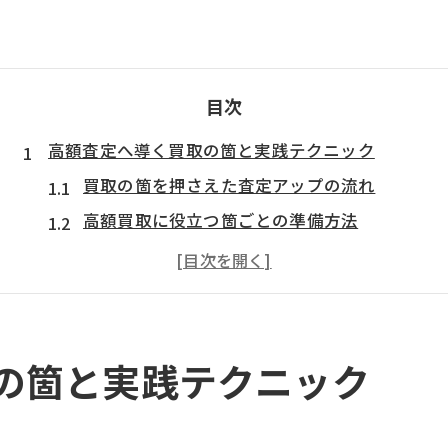
目次
高額査定へ導く買取の箇と実践テクニック
買取の箇を押さえた査定アップの流れ
高額買取に役立つ箇ごとの準備方法
査定に強い買取の箇選びのポイント
買取交渉コツを活かす実践的アプローチ
ブランド買取で箇ごとに差がつく理由
失敗しない買取交渉の極意と箇ごとの対策
の箇と実践テクニック
買取交渉コツで覚えるべき箇の活用法
買取交渉メールで印象を良くする秘訣