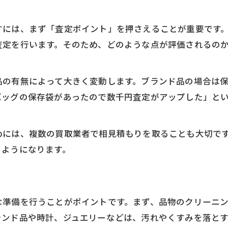
箇ごとの買取交渉マナーと注意点
希望額を伝える際の買取箇ポイント
すには、まず「査定ポイント」を押さえることが重要です
査定を行います。そのため、どのような点が評価されるの
買取ビジネス仕組みを知った交渉戦略
納得の売却を叶える買取の箇とは何か
買取の箇を知ることで損を防ぐコツ
品の有無によって大きく変動します。ブランド品の場合は
バッグの保存袋があったので数千円査定がアップした」と
買取で納得査定を得る箇の見極め方
査定額が変わる買取の箇の特徴とは
めには、複数の買取業者で相見積もりを取ることも大切で
買取の箇で価格交渉が有利になる理由
るようになります。
買取業者選びで重視すべき箇の視点
買取価格を左右する要素と交渉のコツ
買取価格を上げる箇の活用ポイント
な準備を行うことがポイントです。まず、品物のクリーニ
交渉成功に導く買取箇の事前準備術
ランド品や時計、ジュエリーなどは、汚れやくすみを落と
買取交渉コツと箇ごとの注意事項