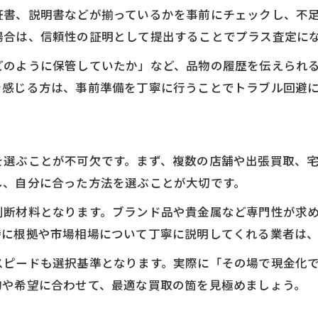
証書、説明書などが揃っているかを事前にチェックし、不
買取希望額提示時の箇意識ポイント
場合は、信頼性の証明として提出することでプラス査定に
ブランド買取で箇が重視される理由
どのように保管していたか」など、品物の履歴を伝えられ
買取業界の利益構造から見る査定のポイント
を感じる方は、事前準備を丁寧に行うことでトラブル回避
買取ビジネス仕組みと箇の重要性
査定額が決まる買取の箇と利益構造
買取業者が儲かる理由と箇の関係
を選ぶことが不可欠です。まず、複数の店舗や出張買取、
買取価格が安い場合の箇ごと対策
し、自分に合った方法を選ぶことが大切です。
箇を知って信頼できる買取を選ぶ基準
お気軽にお問い合わせください
判断材料となります。ブランド品や貴金属など専門性が求
安全な取引に必須な買取の箇の知識
時に根拠や市場相場について丁寧に説明してくれる業者は
安心して買取を進めるための箇知識
スピードも選択基準となります。実際に「その場で現金化
買取の箇で注意すべき取引上のリスク
的や希望に合わせて、最適な買取の箇を見極めましょう。
安全な買取交渉に役立つ箇ごとの対策
悪質業者を見分ける買取の箇ポイント