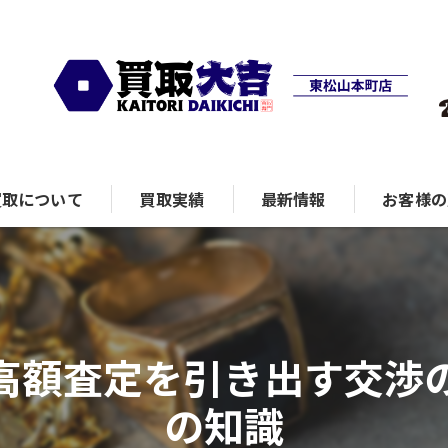
買取について
買取実績
最新情報
お客様の
ランド品
高額査定を引き出す交渉
計
の知識
ュエリー