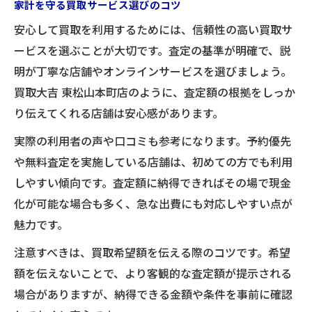
家計を守る買取サービス選びのコツ
家計見直しなら買取と制度の組み合わせ
安心して買取を利用するためには、信頼性の高い買取サ
家計改善に貢献する買取と制度活用法
ービスを選ぶことが大切です。査定の基準が明確で、説
割引制度と買取の併用事例を紹介
明が丁寧な店舗やオンラインサービスを選びましょう。
無理なく始める家計見直しの第一歩
買取大吉 東松山本町店のように、査定額の根拠をしっか
買取サービス選びで家計に差をつける
り伝えてくれる店舗は安心感があります。
制度変更時の買取活用ポイント解説
実際の利用者の声や口コミも参考になります。予約優先
買取プログラムがもたらす節約メリット
や無料査定を実施している店舗は、初めての方でも利用
買取プログラムで得られる家計のメリット
しやすい傾向です。査定額に納得できればその場で現金
化が可能な場合も多く、急な出費にも対応しやすい点が
節約志向に最適な買取活用法を提案
魅力です。
買取プログラムの申込から現金化まで
プログラム利用時の注意点と対策方法
注意すべきは、買取希望額を伝える際のコツです。希望
額を伝えないことで、より客観的な査定額が提示される
買取プログラムの利用体験談を紹介
場合がありますが、納得できる金額や条件を事前に確認