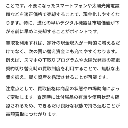
ことです。不要になったスマートフォンや太陽光発電設
対象となる割引制度の最新情報を解説
備などを適正価格で売却することで、現金化しやすくな
スマホや太陽光発電の買取ポイント徹底解説
ります。特に、進化の早いデジタル機器は市場価値が下
スマホ買取で高評価を得るための準備
がる前に早めに売却することがポイントです。
太陽光発電の買取査定ポイントを把握
買取を利用すれば、家計の現金収入が一時的に増えるだ
買取成立までの流れと注意すべき点
けでなく、次の買い替え資金にも充てやすくなります。
状態別に変わる買取価格の目安を理解
例えば、スマホの下取りプログラムや太陽光発電の売電
買取希望額の伝え方で損しない対策
契約切り替え時の買取制度を利用することで、無駄な出
割引と買取を活かした新しい乗り換え術
費を抑え、賢く資産を循環させることが可能です。
割引と買取を組み合わせた乗り換え戦略
注意点として、買取価格は商品の状態や市場動向によっ
スマホ買い替え時の買取活用ポイント
て変動します。査定時には付属品の有無や使用状況も確
太陽光発電でも使える乗り換え術とは
認されるため、できるだけ良好な状態で持ち込むことが
高額買取につながります。
買取サービスの選び方と注意点を解説
乗り換え時の割引制度比較のコツ