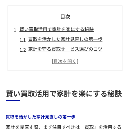
目次
賢い買取活用で家計を楽にする秘訣
買取を活かした家計見直しの第一歩
家計を守る買取サービス選びのコツ
買取で得するための査定ポイント解説
割引制度と買取を組み合わせる最新術
買取相場を知って売却タイミング最適化
割引制度を使って買い替え費用を節約
賢い買取活用で家計を楽にする秘訣
割引制度の基礎と買取の関係性を理解
買取利用で割引特典を最大限に引き出す
買取を活かした家計見直しの第一歩
買い替え時の割引制度活用ポイント集
家計を見直す際、まず注目すべきは「買取」を活用する
買取と割引を併用する具体的な方法