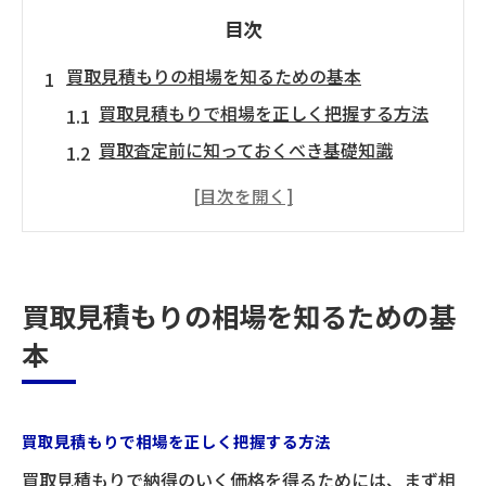
目次
買取見積もりの相場を知るための基本
買取見積もりで相場を正しく把握する方法
買取査定前に知っておくべき基礎知識
中古品の買取相場を効率的に調べるコツ
車査定や書籍買取の見積もり活用ポイント
初めてでも安心な買取見積もりの進め方
見積もり比較で納得の買取を実現するコツ
買取見積もりの相場を知るための基
複数の買取見積もりを比較する際の注意点
本
買取査定で希望価格を伝える時のコツ
ブックオフ買取など各サービスの特徴解説
買取見積もりで相場を正しく把握する方法
オンライン査定と店舗買取のメリット比較
買取見積もりで納得のいく価格を得るためには、まず相
見積もり比較で損をしないポイントまとめ