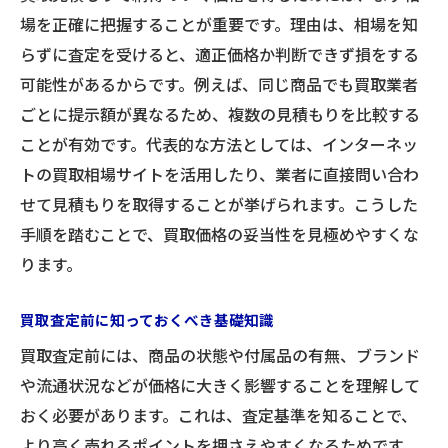
場を正確に把握することが重要です。理由は、相場を知
高く売りたいなら買取査定の流れをチェック
らずに査定を受けると、適正価格か判断できず損をする
買取査定の流れを事前に把握する重要性
可能性があるからです。例えば、同じ商品でも買取業者
査定前後の買取価格変動ポイント解説
ごとに提示額が異なるため、複数の見積もりを比較する
中古品が高く売れるタイミングとコツ
ことが有効です。代表的な方法としては、インターネッ
出張買取やオンライン査定の流れを比較
トの買取相場サイトを活用したり、業者に直接問い合わ
買取査定で得する交渉術と注意点
せて見積もりを取得することが挙げられます。こうした
手順を踏むことで、買取価格の妥当性を見極めやすくな
納得価格を目指す買取のコツと注意点
ります。
買取価格交渉で失敗しないためのコツ
見積もり後のキャンセル対応と注意点
買取査定前に知っておくべき基礎知識
買取できないものへの対処法を知ろう
買取査定前には、商品の状態や付属品の有無、ブランド
希望額を伝えるべきか悩むときの判断基準
や流通状況などが価格に大きく影響することを理解して
査定価格に納得するための確認ポイント
おく必要があります。これは、査定基準を知ることで、
買取見積もりだけでもOKな活用法とは
より高く売れるポイントを押さえやすくなるためです。