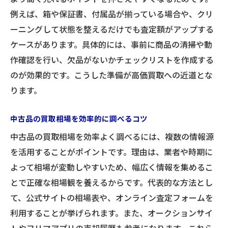
買取見積もりだけの利用が役立つ理由
例えば、箱や保証書、付属品が揃っている場合や、クリ
ーニングして状態を整えるだけでも査定額がアップする
車査定シミュレーションの活用法を解説
ケースがあります。具体的には、事前に商品の清掃や動
見積もりだけ依頼する際の注意点とメリッ
作確認を行い、欠品がないかチェックリストを作成する
ト
のが効果的です。こうした準備が高価買取への近道とな
オンラインで簡単に買取見積もりを取得す
ります。
る方法
買取見積もりだけ依頼しても大丈夫なケー
中古品の買取相場を効率的に調べるコツ
ス
中古品の買取相場を効率よく調べるには、複数の情報源
中古品の買取見積もりで失敗しない方法
を活用することがポイントです。理由は、業者や時期に
中古品買取見積もりで注意すべきポイント
よって相場が変動しやすいため、幅広く情報を集めるこ
ブックオフ買取できないものの確認方法
とで正確な相場観を養えるからです。代表的な方法とし
中古品の状態が買取額に与える影響とは
て、公式サイトの相場表や、オンライン査定フォームを
利用することが挙げられます。また、オークションサイ
見積もりの根拠をしっかり確認するコツ