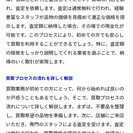
買取価格に影響を与える要素
れ、査定を依頼します。査定は通常無料で行われ、経験
豊富なスタッフが品物の価値を見極めて適正な価格を提
初めての方でも安心の査定過程
示します。査定額に納得した場合、その場での現金化が
納得の価格提示を実現する方法
可能です。このプロセスにより、初めての方でも安心し
買取業務の流れを徹底解説！初めてでもスムー
て買取を利用することができるでしょう。特に、査定額
ズに
の根拠をしっかり説明してくれる業者を選ぶことで、納
買取申し込みから現金化までの流れ
得のいく取引が実現します。
スムーズな買取体験を実現する工夫
買取手続きを円滑に進めるためのヒント
買取プロセスの流れを詳しく解説
初めてでも安心のサポート体制
買取業務が初めての方にとって、何から始めれば良いの
買取業務の各ステップを詳しく解説
か戸惑うこともあるでしょう。そこで、買取プロセスの
流れについて詳しく解説します。まずは、不要品を整理
迅速な現金化を可能にする仕組み
し、買取希望の品物を準備します。次に、店舗にご来店
親しみやすい買取サービスでお客様の満足を第
いただき、専門のスタッフによる査定を受けます。査定
一に