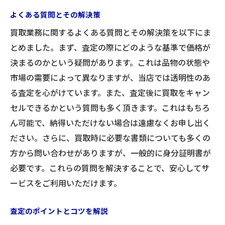
よくある質問とその解決策
多様なニーズに応えるサービス展開
買取業務に関するよくある質問とその解決策を以下にま
現金化までのステップを解説！買取の流れを知
とめました。まず、査定の際にどのような基準で価格が
ろう
決まるのかという疑問があります。これは品物の状態や
買取申し込みの簡単な流れ
市場の需要によって異なりますが、当店では透明性のあ
査定から現金化までの具体的なプロセス
る査定を心がけています。また、査定後に買取をキャン
買取手続きの際に注意すべきポイント
セルできるかという質問も多く頂きます。これはもちろ
迅速かつスムーズな現金化の秘訣
ん可能で、納得いただけない場合は遠慮なくお申し出く
トラブルを防ぐためのチェックリスト
ださい。さらに、買取時に必要な書類についても多くの
お客様に喜ばれる現金化までのサポート
方から問い合わせがありますが、一般的に身分証明書が
必要です。これらの質問を解決することで、安心してサ
ービスをご利用いただけます。
査定のポイントとコツを解説