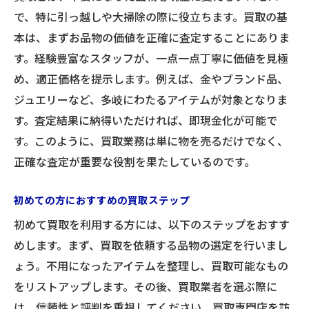
納得の価格を提示するための取り組み
で、特に引っ越しや大掃除の際に役立ちます。買取の基
買取業務に関するよくある誤解の解消
本は、まずお品物の価値を正確に査定することにありま
引っ越しや大掃除の悩みを即解決！買取でスッ
す。経験豊富なスタッフが、一点一点丁寧に価値を見極
キリ整理
め、適正価格を提示します。例えば、金やブランド品、
引っ越し時に役立つ買取の活用法
ジュエリーなど、多岐にわたるアイテムが対象となりま
大掃除で出た不要品の整理術
す。査定結果に納得いただければ、即現金化が可能で
買取で家庭の整理を効率化
す。このように、買取業務は単に物を売るだけでなく、
正確な査定が重要な役割を果たしているのです。
スムーズな買取で時間を節約
買取によるスペースの有効活用
初めての方におすすめの買取ステップ
買取を通じたエコなライフスタイル
初めて買取を利用する方には、以下のステップをおすす
査定のプロが示す適正価格で安心して買取へ
めします。まず、買取を依頼する品物の選定を行いまし
プロの査定力を支えるポイント
ょう。不用になったアイテムを整理し、買取可能なもの
適正価格を導き出すための基準
をリストアップします。その後、買取業者を選ぶ際に
査定の透明性を高めるための取り組み
は、信頼性と評判を重視してください。買取専門店を訪