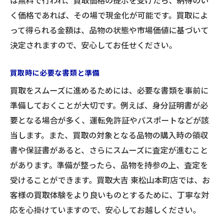
は無料で行われ、買取価格の提示を受けたら、納得のい
お客様第一主義の買取サービスの特徴
く価格であれば、その場で現金化が可能です。買取によ
親しみやすさを重視した対応の工夫
って得られる金額は、品物の状態や市場価値に基づいて
お客様の声を反映したサービス改善
決定されますので、安心してお任せください。
満足度を高めるためのフィードバック活用
定期的なサービス向上の取り組み
買取時に必要な書類と準備
お客様のニーズに応える柔軟な対応
買取をスムーズに進めるためには、必要な書類を事前に
準備しておくことが大切です。例えば、身分証明書が必
多様なお品物に対応可能！買取大吉の強みを紹
要となる場合が多く、運転免許証やパスポートなどが該
介
当します。また、買取の対象となる品物の購入時の領収
幅広い商品ジャンルに対応した査定力
書や保証書があると、さらにスムーズに査定が進むこと
買取大吉の取り扱い商品一覧
があります。準備が整ったら、品物を持参の上、査定を
専門性を活かした商品カテゴリーごとの査
受けることができます。買取大吉 東松山本町店では、お
定
客様の買取体験をより良いものとするために、丁寧な対
特殊品の買取にも対応した柔軟性
応を心掛けていますので、安心してお越しください。
買取大吉が選ばれる理由とは