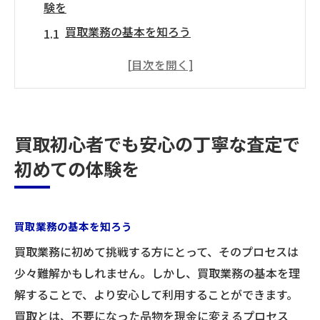
験を
買取業務の基本を知ろう
初めての方におすすめの買取ステップ
買取プロセスの流れを詳しく解説
買取時に必要な書類と準備
よくある質問とその解決策
買取初心者でも安心の丁寧な査定で
査定のポイントとコツを解説
初めての体験を
買取の不安を解消！親切な対応で納得の価格を
実現
買取業務における信頼の重要性
買取業務の基本を知ろう
親切な対応がもたらす安心感
買取業務に初めて挑戦する方にとって、そのプロセスは
お客様の声から見る買取の安心ポイント
少々難解かもしれません。しかし、買取業務の基本を理
解することで、より安心して利用することができます。
不安を解消するためのサポート体制
買取とは、不要になった品物を現金に変えるプロセス