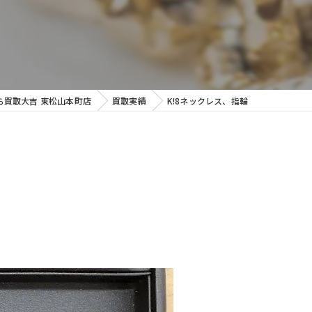
ら買取大吉 東松山本町店
買取実績
K!8ネックレス、指輪