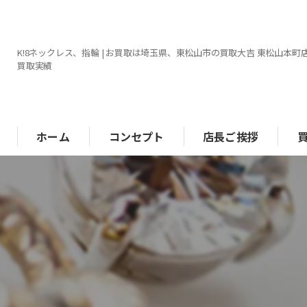
K!8ネックレス、指輪 | お買取は埼玉県、東松山市の買取大吉 東松山本町店 
買取実績
ホーム
コンセプト
店長ご挨拶
ブ
金
時
ジ